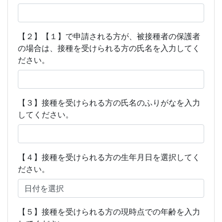
【２】【１】で申請される方が、被接種者の保護者
の場合は、接種を受けられる方の氏名を入力してく
ださい。
【３】接種を受けられる方の氏名のふりがなを入力
してください。
【４】接種を受けられる方の生年月日を選択してく
ださい。
日付を選択
【５】接種を受けられる方の現時点での年齢を入力