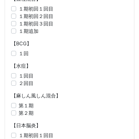
１期初回１回目
１期初回２回目
１期初回３回目
１期追加
【BCG】
１回
【水痘】
１回目
２回目
【麻しん風しん混合】
第１期
第２期
【日本脳炎】
１期初回１回目