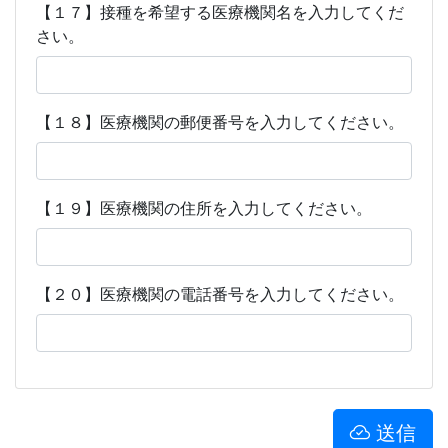
【１７】接種を希望する医療機関名を入力してくだ
さい。
【１８】医療機関の郵便番号を入力してください。
【１９】医療機関の住所を入力してください。
【２０】医療機関の電話番号を入力してください。
送信